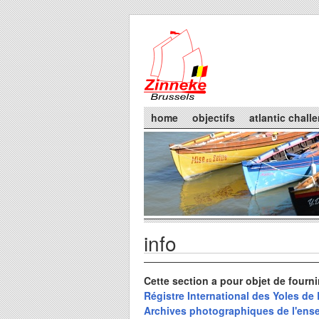
Skip to main content
Main menu
home
objectifs
atlantic chall
info
You are here
Primary tabs
Cette section a pour objet de fourn
Régistre International des Yoles de
Archives photographiques de l'ens