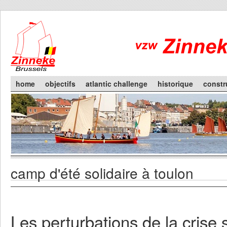
Skip to main content
Main menu
home
objectifs
atlantic challenge
historique
constr
camp d'été solidaire à toulon
You are here
Primary tabs
Les perturbations de la crise