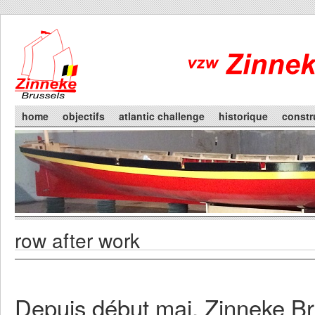
Skip to main content
Main menu
home
objectifs
atlantic challenge
historique
constr
row after work
You are here
Primary tabs
Depuis début mai, Zinneke Br