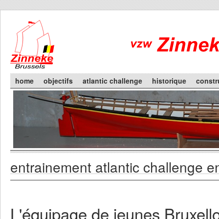
Skip to main content
Main menu
home
objectifs
atlantic challenge
historique
constr
entrainement atlantic challenge e
You are here
Primary tabs
L'équipage de jeunes Bruxellois