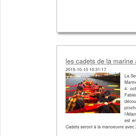
attribuer un nœud qu'il doit effectue
Navigation : C'est une épreuve en deu
consiste à repérer des points sur une
La réalisation d'un aviron.
www.atlanticchallenge.org
les cadets de la marine
2015-10-10 10:31:17
La Se
Marin
4 oct
Fabie
décou
proch
l'Atl
est e
Cadets seront à la manoeuvre avec 