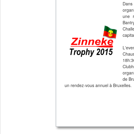
Dans
organ
une r
Bantr
Chall
capita
L'eve
Chaus
18h:3
Clubh
organ
de Bru
un rendez-vous annuel à Bruxelles.