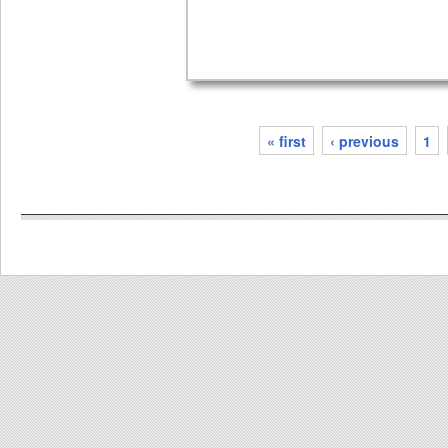
« first
‹ previous
1
pages