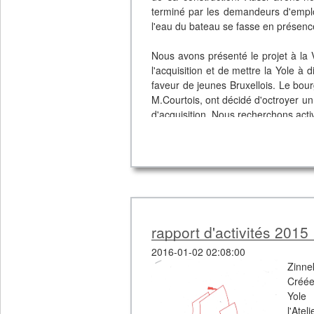
terminé par les demandeurs d'emplo
l'eau du bateau se fasse en présenc
Nous avons présenté le projet à la V
l'acquisition et de mettre la Yole à d
faveur de jeunes Bruxellois. Le bou
M.Courtois, ont décidé d'octroyer un
d'acquisition. Nous recherchons act
l'autre moitié d'ici la fin de l'année.
En reconnaissance du soutien de la V
rouge et s'appelera "Uilenspiegel
siècle, réputé pour ses frasques 
rappellera également l'origine Holl
rapport d'activités 2015
2016-01-02 02:08:00
Zinne
Créée
Yole 
l'Atel