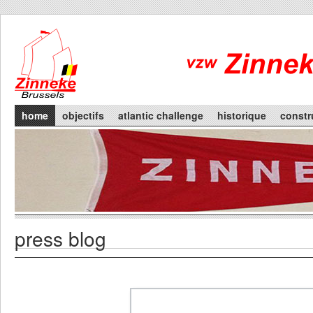
Skip to main content
Main menu
home
objectifs
atlantic challenge
historique
constr
press blog
Primary tabs