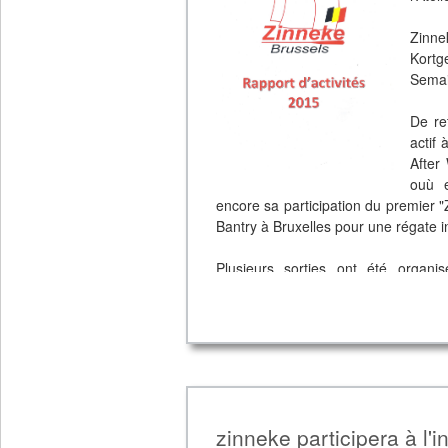
Zinne
Kortg
Semai
De re
actif
After
ouù e
encore sa participation du premier 
Bantry à Bruxelles pour une régate in
Plusieurs sorties ont été organ
défavorisés ou encore des personnes
Les différentes unités de Scouts
également comme bateau-école.
Zinneke Brussels a également réali
membre fondateur de l'asbl Chant
zinneke participera à l'i
embarcations en bois à Bruxelles.