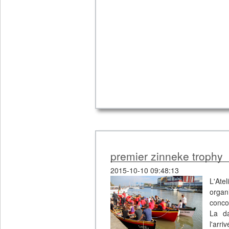
premier zinneke trophy
2015-10-10 09:48:13
L'Ate
organ
conco
La da
l'arr