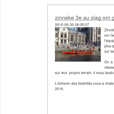
zinneke 3e au slag om 
2015-08-30 08:05:07
Zinne
om Ge
l'équ
plus 
sur te
On a 
vites
sur leur propre terrain, il nous faud
L'échevin des festivités nous a chal
2016.