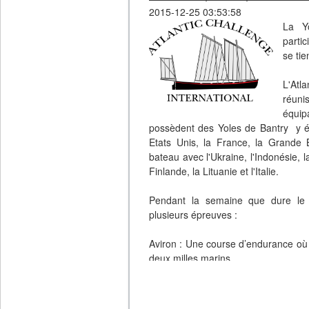
2015-12-25 03:53:58
Les 64 sorties du bateau ont permi
La Y
varié.
partic
se ti
L'association désire acquérir ou me
l'offre récréative nautique à Bruxelle
L'Atl
réuni
Pour télécharger le rapport d'activit
équi
possèdent des Yoles de Bantry y éta
Etats Unis, la France, la Grande B
bateau avec l'Ukraine, l'Indonésie, 
Finlande, la Lituanie et l'Italie.
Pendant la semaine que dure le 
plusieurs épreuves :
Aviron : Une course d’endurance où 
deux milles marins.
Voile : Une régate sous voiles utili
classique.
Voile et aviron : Le parcours est simi