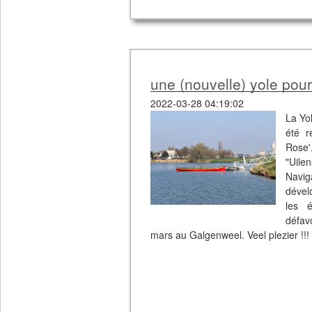
Vous pouvez admirer la vidéo de la mi
Images et montage : Quentin Josch
une (nouvelle) yole pou
2022-03-28 04:19:02
La Yo
été r
Rose'
"Uile
Naviga
dévelo
les 
défav
mars au Galgenweel. Veel plezier !!!