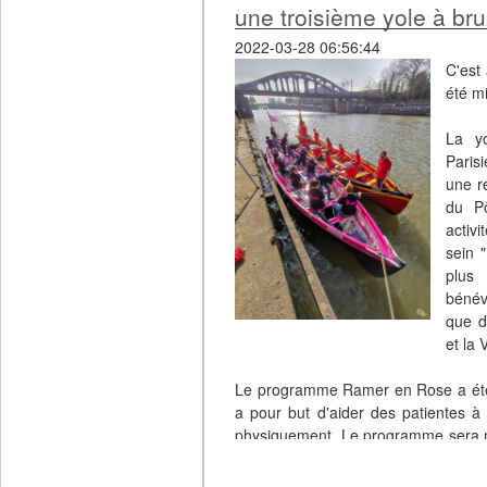
une troisième yole à bru
2022-03-28 06:56:44
C'est
été m
La yo
Paris
une r
du Pô
activ
sein 
plus
bénév
que d
et la 
Le programme Ramer en Rose a été 
a pour but d'aider des patientes à 
physiquement. Le programme sera mis
et l'ULB: contact :
ramerenrose@snu