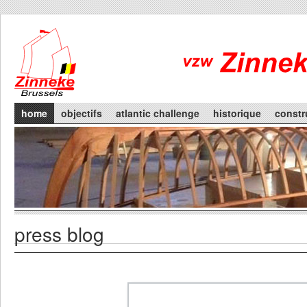
Skip to main content
Main menu
home
objectifs
atlantic challenge
historique
constr
press blog
Primary tabs