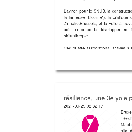
L’aviron pour le SNUB, la constructio
la fameuse "Licorne"), la pratique 
Zinneke.Brussels, et la voile à tra
point commun le développement indi
philanthropie.
Ces quatre associations, actives à 
nautisme fluvial et maritime, chac
complémentarité
, ont éprouvé le 
poursuite et le développement de leur
Elles souhaitent prioritairement
activités à Bruxelles
et dans un en
des lieux qui historiquement ont
résilience, une 3e yole 
nautiques.
2021-09-29 02:32:17
Elles souhaitent apporter leur dynam
Bruxe
des Bruxellois et tout particulièr
"Rési
Bruxelles.
Maubu
site 