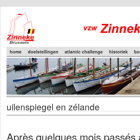
Skip to main content
Main menu
home
doelstellingen
atlantic challenge
historiek
bo
uilenspiegel en zélande
You are here
Primary tabs
Après quelques mois passés à